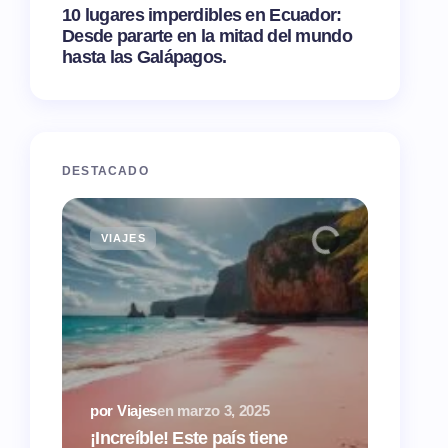
10 lugares imperdibles en Ecuador:
Desde pararte en la mitad del mundo
hasta las Galápagos.
DESTACADO
VIAJES
TIPS
por Via
¿Airbn
por Viajes
en
marzo 3, 2025
tasas 
¡Increíble! Este país tiene
hacien