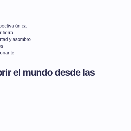
pectiva única
 tierra
rtad y asombro
es
ionante
rir el mundo desde las