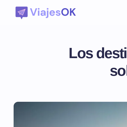
Los dest
so