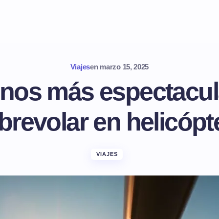
Viajes
en
marzo 15, 2025
inos más espectacul
brevolar en helicópt
VIAJES