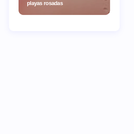
playas rosadas
vuelva