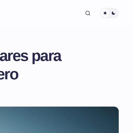
ares para
ero