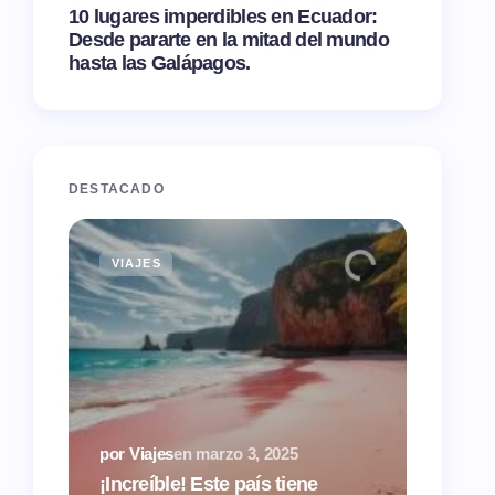
10 lugares imperdibles en Ecuador:
Desde pararte en la mitad del mundo
hasta las Galápagos.
DESTACADO
VIAJES
TIPS
por Via
¿Airbn
por Viajes
en
marzo 3, 2025
tasas 
¡Increíble! Este país tiene
hacien