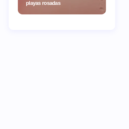
playas rosadas
vuelva