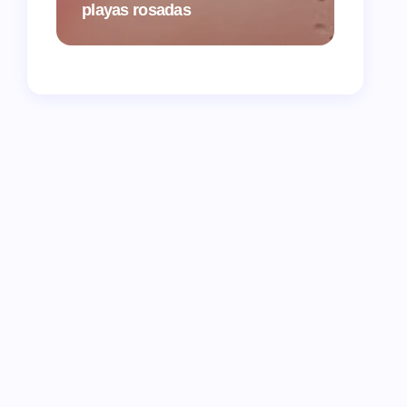
playas rosadas
vuelva