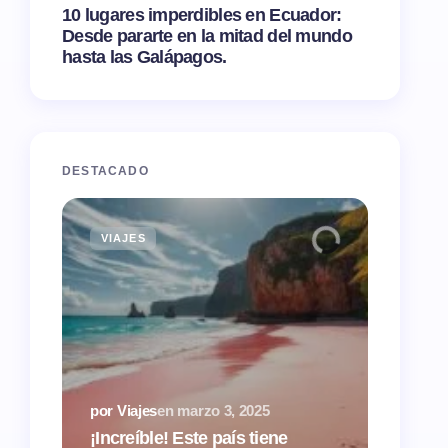
10 lugares imperdibles en Ecuador:
Desde pararte en la mitad del mundo
hasta las Galápagos.
DESTACADO
VIAJES
TIPS
por Via
¿Airbn
por Viajes
en
marzo 3, 2025
tasas 
¡Increíble! Este país tiene
hacien