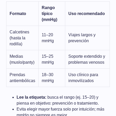
Rango
Formato
típico
Uso recomendado
(mmHg)
Calcetines
11–20
Viajes largos y
(hasta la
mmHg
prevención
rodilla)
Medias
15–25
Soporte extendido y
(muslo/panty)
mmHg
problemas venosos
Prendas
18–30
Uso clínico para
antiembólicas
mmHg
inmovilizados
Lee la etiqueta:
busca el rango (ej. 15–20) y
piensa en objetivo: prevención o tratamiento.
Evita elegir mayor fuerza solo por intuición; más
mmHg no siempre es mejor.