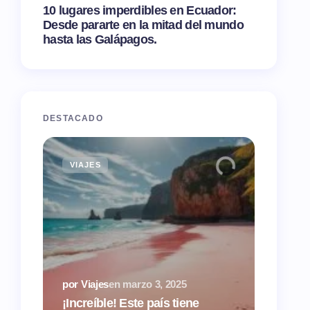
10 lugares imperdibles en Ecuador:
Desde pararte en la mitad del mundo
hasta las Galápagos.
DESTACADO
VIAJES
TIPS
por Via
¿Airbn
por Viajes
en
marzo 3, 2025
tasas 
¡Increíble! Este país tiene
hacien