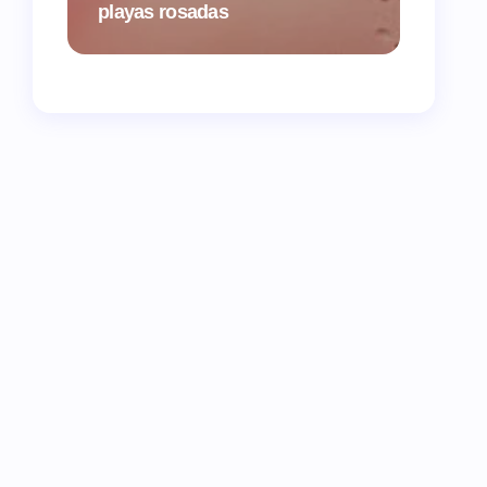
playas rosadas
vuelva