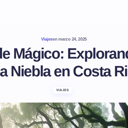
Viajes
en
marzo 24, 2025
e Mágico: Explorand
la Niebla en Costa R
VIAJES