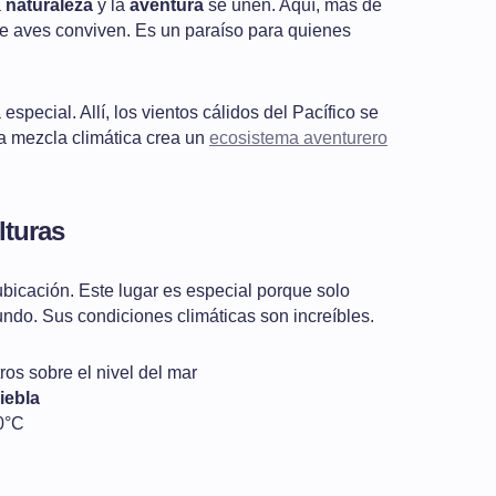
a
naturaleza
y la
aventura
se unen. Aquí, más de
de aves conviven. Es un paraíso para quienes
special. Allí, los vientos cálidos del Pacífico se
ta mezcla climática crea un
ecosistema aventurero
lturas
icación. Este lugar es especial porque solo
ndo. Sus condiciones climáticas son increíbles.
ros sobre el nivel del mar
iebla
0°C
l