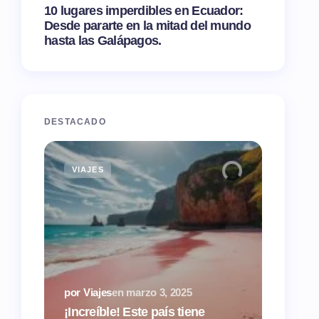
10 lugares imperdibles en Ecuador:
Desde pararte en la mitad del mundo
hasta las Galápagos.
DESTACADO
VIAJES
TIPS
por Via
¿Airbn
por Viajes
en
marzo 3, 2025
tasas 
¡Increíble! Este país tiene
hacien