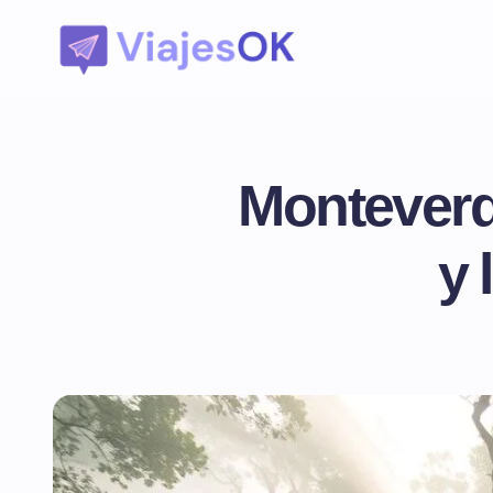
Monteverd
y 