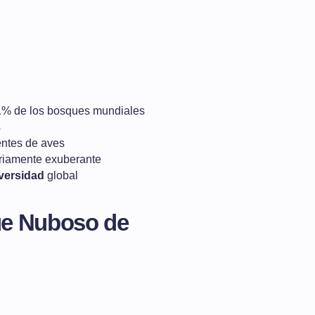
 1% de los bosques mundiales
s
entes de aves
riamente exuberante
versidad
global
ue Nuboso de