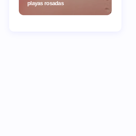
playas rosadas
vuelva