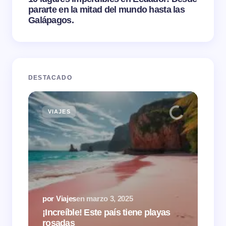
pararte en la mitad del mundo hasta las
Galápagos.
DESTACADO
VIAJES
TI
por 
por Viajes
en
marzo 3, 2025
¿Ai
¡Increíble! Este país tiene playas
de 
rosadas
hot