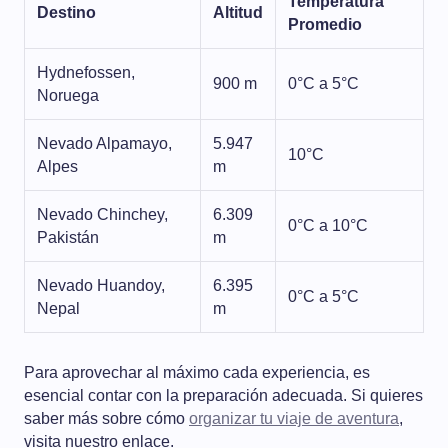
Temperatura
Destino
Altitud
Promedio
Hydnefossen,
900 m
0°C a 5°C
Noruega
Nevado Alpamayo,
5.947
10°C
Alpes
m
Nevado Chinchey,
6.309
0°C a 10°C
Pakistán
m
Nevado Huandoy,
6.395
0°C a 5°C
Nepal
m
Para aprovechar al máximo cada experiencia, es
esencial contar con la preparación adecuada. Si quieres
saber más sobre cómo
organizar tu viaje de aventura
,
visita nuestro enlace.