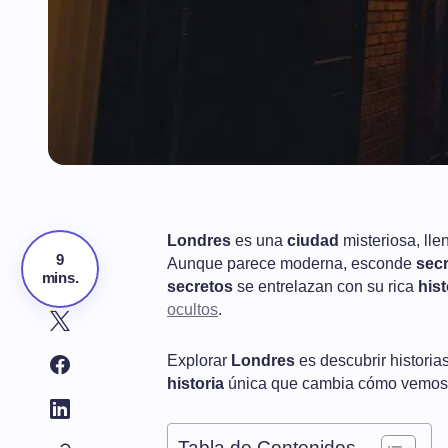
Londres
es una
ciudad
misteriosa, lle
9
Aunque parece moderna, esconde
sec
mins.
secretos
se entrelazan con su rica
hist
ocultos
.
Explorar
Londres
es descubrir historia
historia
única que cambia cómo vemos
Tabla de Contenidos