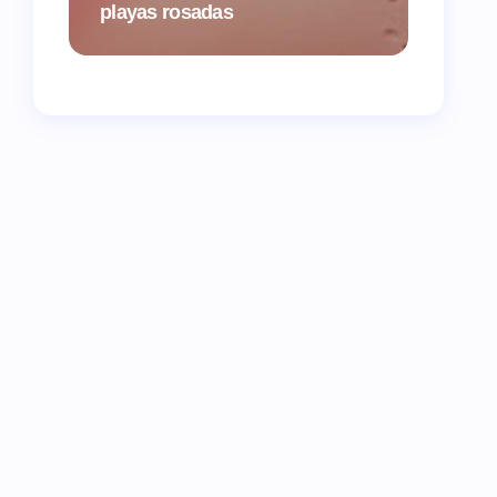
playas rosadas
vuelva