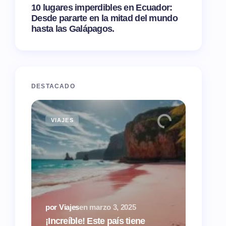
10 lugares imperdibles en Ecuador:
Desde pararte en la mitad del mundo
hasta las Galápagos.
DESTACADO
VIAJES
TIPS
por Via
¿Airbn
por Viajes
en
marzo 3, 2025
tasas 
¡Increíble! Este país tiene
hacien