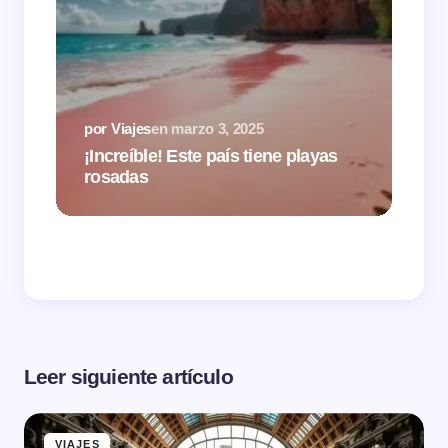
por 
por Viajes
en
marzo 3, 2025
¿Ai
¡Increíble! Este país tiene playas
de 
rosadas
hot
Leer siguiente artículo
VIAJES