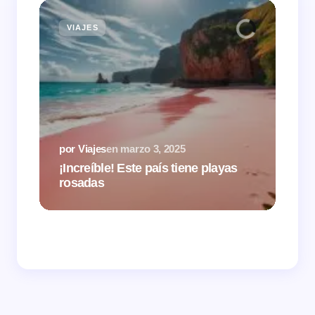
VIAJES
TI
por 
por Viajes
en
marzo 3, 2025
¿Ai
¡Increíble! Este país tiene playas
de 
rosadas
hot